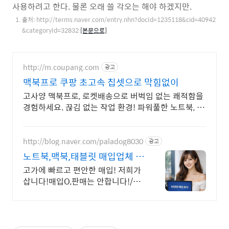
사용하려고 한다. 물론 오래 쓸 각오는 해야 하겠지만.
출처: http://terms.naver.com/entry.nhn?docId=1235118&cid=40942
&categoryId=32832
[본문으로]
http://m.coupang.com
광고
맥북프로 쿠팡 초고속 칩셋으로 막힘없이
고사양 맥북프로, 로켓배송으로 버벅임 없는 쾌적함을
경험하세요. 끊김 없는 작업 환경! 파워풀한 노트북, 쿠
팡에서 만나보세요.
http://blog.naver.com/paladog8030
광고
노트북,맥북,태블릿 매입업체 저
희가 삽니다! 매입O판매X
고가에 빠르고 편안한 매입! 저희가
삽니다!매입O,판매는 안합니다!/17
년된 회사 저희가 고객님의 노트북/
맥북/태블릿PC(2015년식이후)를
삽니다!매입해요/판매X