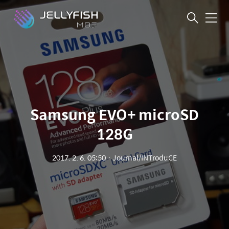
메
뉴
Samsung EVO+ microSD
128G
2017. 2. 6. 05:50
ㆍ
Journal/INTroduCE