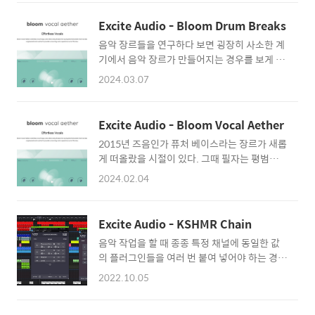
요소 중에 제일 중요한 것이 베이스라고 생각한
이번 플러그인은 Excite Audio의 Bloom
다. 밴드에서의 베이스는 존재감이 가장 옅은 존
Vocal Edit라는 플러그인이다. 막 나온 따끈따
Excite Audio - Bloom Drum Breaks
재라고 하지만 베이스가 없으면 음악의 맛이 살
끈한 신작이다. 왠지 요즘 자주 보이는 이름 같
음악 장르들을 연구하다 보면 굉장히 사소한 계
아나지 않는다. 특히 EDM에서 있어서 베이스는
다면 기분 탓이 아니다. 굉장히 활발하게..
기에서 음악 장르가 만들어지는 경우를 보게 된
리드와는 또 다른 존재감을 가지고 있어 잘 만들
다. 평소에 필자가 자주 듣는 음악, 정글이 그러
어진 음악들은 베이스가 굉장히 존재감을 드러
2024.03.07
한데, 이 장르는 샘플 하나 덕분에 장르가 만들
내는 경우들이 많다. 그러나 생각보다 베이스를
어졌다. Amen Break(아멘 브레이크)라고 불
존재감 있게 만들어낸다는 건 꽤 어렵다. 아무리
리는 전설적인 드럼 비트가 있는데, 이 비트를
샘플이 잘 되어 있다고는 하지만 음악에 맞추는
Excite Audio - Bloom Vocal Aether
샘플링하면서 정글이라는 장르가 본격적으로
것도 꽤 고역이다. 필자도 음악을 쓰다가 베이스
2015년 즈음인가 퓨처 베이스라는 장르가 새롭
확립되었다. 현재까지도 아멘 브레이크 비트는
에서 막히는 경우들이 꽤 많이 있었다. 그런데,
게 떠올랐을 시절이 있다. 그때 필자는 평범하게
끊임없이 변주되고 가공되면서 새로운 정글 음
베이스에 고통받는..
음악을 듣던 디제이를 지망하고 있었는데 퓨처
악을 만들어내고 있다. 그런데 막상 정글을 작곡
2024.02.04
베이스에 빠르게 빠져들었던 기억이 있다. 퓨처
하기 위해 아멘 브레이크 비트를 가공하다 보면
베이스 중 일본풍의 테이스트가 더 많이 들어갔
생각보다 번거로운 점들이 많다는 사실을 깨닫
던 카와이 퓨처 베이스 라고 하는 서브 장르가
게 된다. 이걸 어떻게 하면 참신하게, 그리고 잘
Excite Audio - KSHMR Chain
있었는데, 이 장르에서 공통적으로 나타나던 특
어울리게 리듬감을 유지하면서 가공할지 생각
음악 작업을 할 때 종종 특정 채널에 동일한 값
징이 있었다. 보컬을 감각적으로 잘라서 피치
보다 어렵다. 그렇다고 다른 선구자들의 비트를
의 플러그인들을 여러 번 붙여 넣어야 하는 경우
업/다운을 한 후 잘 배치하여 하나의 멜로디로
참고하면 또 거기에 매몰되고...
가 있다. 이전까지는 일일이 체인을 복사 붙여
만들어내는 보컬 찹이라는 거였다. 그런데 보컬
2022.10.05
넣는 방향으로 작업했지만, 만일 체인에 들어간
찹, 이거 의외로 노가다 작업이다. 샘플러에서
플러그인들을 조절할 일이 생긴다면 무척 귀찮
만들어낼 수 있지만 특유의 그 느낌이 나오지 않