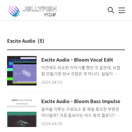
메
뉴
Excite Audio
(5)
Excite Audio - Bloom Vocal Edit
이전에도 비슷한 이야기를 했던 것 같은데, 보컬
찹 만들기엔 워낙 귀찮은 게 아니다. 일일이 샘
플을 잘라다가 "센스"에 맞게 배치하는 과정이
2024.08.03
의외로 귀찮음 덩어리 그 자체다. 그렇다고 이미
누군가 만들어놓은 샘플을 가져다 쓰기에는 맛
이 살지 않는 경우들이 많다. 샘플러로 직접 만
Excite Audio - Bloom Bass Impulse
들자니 귀찮고, 샘플을 쓰자니 그것도 다듬어야
음악을 이루는 구성요소 중 제일 중요한 부분은
하고. 어느 쪽이던 손이 가는 건 마찬가지다. 보
어디일까? 가장 돋보이는 리드 등의 멜로디? 가
컬 찹을 간편하게 꺼내 쓸 수 있는 무언가가 있
장 기초적인 드럼? 아니면 패드? 여러가지 의견
을법한데...라는 생각을 했다면 이 악기를 고려
2024.04.09
이 있을 수 있겠지만 필자는 음악을 이루는 구성
해 보자. PluginBoutique에서 소개를 부탁한