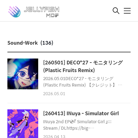
메
뉴
Sound-Work
(136)
[260501] DECO*27 - モニタリング
(Plastic Fruits Remix)
2026.05.01DECO*27 - モニタリング
(Plastic Fruits Remix) 【クレジット】 作
詞・作曲：DECO*27様 リミックス・映
2026.05.01
像：Plastic Fruitsボーカル：花隈千冬イラ
スト：ずんだ様マスタリング：Chester
Park様
[260413] INuya - Simulator Girl
INuya 2nd EP💿『 Simulator Girl 』:::
Stream / DLhttps://big-
up.style/ZckOIpoY0h----------------------
2026.04.13