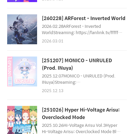
----------------------------------------- :::
Track List01 デジタルワールドのお姫様
(feat. りちゃん！)02 ふわふわメモリーズ
[260228] ARForest - Inverted World
(feat. 音街ウナ)03 Pink Pic Peak (feat. 初
2026.02.28ARForest - Inverted
音ミク)04 Love Splash (feat. 花隈千冬)05
WorldStreaming: https://fanlink.tv/ffffff9
トコトコ - Simulator ver. (feat. 初音ミ
Produce: ARForestArtwork:
ク)06 NIGHTY SIGNAL (feat. 初音ミク)07
2026.03.01
MechariMastering: Chester Park
デジタルワールドのお姫様 (feat. りちゃ
ん！) - TV Size --------------------------..
[251207] MONICO - UNRULED
(Prod. INuya)
2025.12.07MONICO - UNRULED (Prod.
INuya)Streaming:
https://linkco.re/9eS17Z5Y?lang=ja 作編
2025.12.13
曲: INuya作詞&歌唱: MONICOデザイン&イ
ラスト: yappariマスタリング: Chester
Park
[251026] Hyper Hi-Voltage Arisu:
Overclocked Mode
2025.10.26Hi-Voltage Arisu Vol.3Hyper
Hi-Voltage Arisu: Overclocked Mode Blue