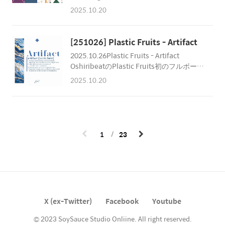
Archive Unofficial Fan Arrange
2025.10.20
Compilation Album 秋 M3コ-38a /
Dasheri Records PRODUCERRudBag
https://x.com/rud_bag MUSICAisE
[251026] Plastic Fruits - Artifact
https://x.com/aiceaise_Cinamoro
2025.10.26Plastic Fruits - Artifact
https://x.com/47_moruuDECOYTRIO
OshiribeatのPlastic Fruits初のフルボーカ
https://x.com/decoytriodirty magiq
ルアルバム。豪華メンバーによるリミック
https://x.com/dirty_magiqFUT3R
2025.10.20
スやボーナストラックも含む、全16曲を収
https://x.com/fut3r_Hexacube
録。 2025/10/26(SUN)It will release on 秋
https://x.com/hexacube0415Horologii h..
M3(東京流通センター 第一展示場
え-37)▫RelationsComposer : Plastic
FruitsFeaturing Credits : 宮舞モカ, 花隈千
1
23
冬, Eri, Yuma, Mai, 夏色花梨, 無來Remixer :
Chester Park, Norts, ueotan,
J.KeplerDesign, Movie : Plastic
FruitsAlbum Director : Plastic Fruits,
OshiribeatReleased by Oshir..
X (ex-Twitter)
Facebook
Youtube
© 2023 SoySauce Studio Onliine. All right reserved.