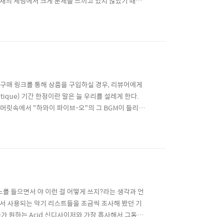
현재의 세팅에서 크게 문제를 느끼고 있지 않았기 때문
 레코딩 스튜디오를 운영해야 하는 규모가 되어버리기에
5년 말, 하드웨어 이펙터의 맛을 알아버린 탓에 계속해
는 구매 링크를 통해 상품을 구입하실 경우, 리뷰어에게
nBoutique) 기간 한정이란 말은 늘 우리를 설레게 한다.
면 머릿속에서 "하와이 파이브-오"의 그 BGM이 들리면
는 경우들이 대부분이라 후회하는 경우들이 대부분이었지
 대부분은 변변찮은 번들들이지만, ..
를 들으면서 야 이런 걸 어떻게 쓰지?라는 생각과 언
에서 사용되는 악기 리스트들을 조금씩 조사해 봤던 기
필자가 원하는 Acid 신디사이저와 가장 흡사해서 그동안