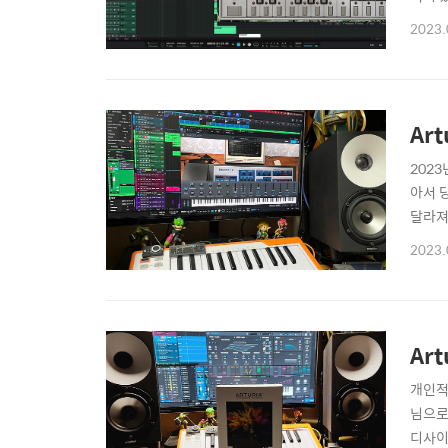
Syl
2023.
필요한
있..
Art
202
아서 
달라져
생각 
2023.
나 장
101, 
Art
개인적
님으로
디사이