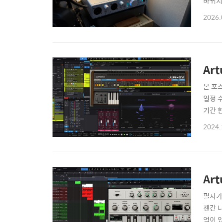
바뀌지
이다.
2026.
당분간
서 흔
Art
본 포
일정 수
기간 
서 빠
2024.
만. 
Art
필자가
젠간 
억이 