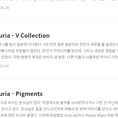
enth1을 주력으로 공부하고 있었다. 그런데, 최근 Arturia에서 전설적인 Ac
08.28
 Acid 신디사이저인데 Arturia가 복각했다고? 이건 참을 수가 없었다. 정신
uria - V Collection
3년 1월 잠시 일본에 다녀왔다. 4년 만의 일본 방문이라 무언가 새로울 줄 알았
당황스러운 부분들이 많았다. 무언가 아이디어를 얻으려, 그리고 새로운 경험을 
 있었다. 이번 방문의 목적은 빈티지 샵 방문. 다른 이들이 사용하던 악기나 
이상으로 진귀한 보물을 건질 기회가 많다. 마침 일본은 한국보다 먼저 음악을 시
02.06
비들이 많을 거라 생각하고 무작정 키치죠지로 향했다. 키치죠지와 시부야에 있는 
Neve 33609J ..
uria - Pigments
으로 모시는 은사님이 있다. 직접적으로 음악을 사사받았다거나 그런 건 아닌데,
 모시고 있다. 은사님은 종종 신디사이저에 대해서 한 번씩 이야기를 던지고 사
저에 대한 지식이 쌓였다. 이전에 작성했던 SubLab이나 Phase Plant 리