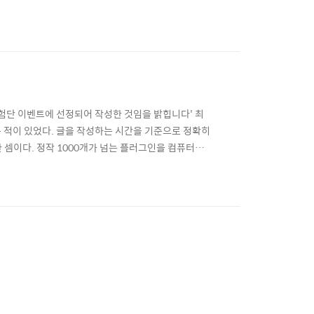
겠지만 이전보다 신디사이저가 두렵지 않다. 그런고로,
디사이저, Pigments다. Arturia라는 회사에 대
리뷰어 체험단 이벤트에 선정되어 작성한 것임을 밝힙니다' 최
 적이 있었다. 글을 작성하는 시간을 기준으로 정확히
한 셈이다. 정작 1000개가 넘는 플러그인을 컴퓨터에
. 즉 900개 이상은 그저 자리만 차지하는 데이터들
 열띤 토론이 벌어진 적이 있다. 곰곰이 생각해보면