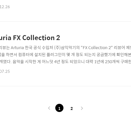
다. 가랑비에 필자도 모르는 사이에 옷이 젖어버린 셈이다. 물론 더 배워야 하
12.26
 관심을 가지고 있던 신디사이저 소개를 해볼까 한다. Arturia 사의 소프트웨어 신
 필자가 이..
uria FX Collection 2
리뷰는 Arturia 한국 공식 수입처 (주)삼익악기의 "FX Collection 2" 
업을 하면서 컴퓨터에 설치된 플러그인이 몇 개 정도 되는지 궁금했기에 확인해본
05개였다. 음악을 시작한 게 어느덧 4년 정도 되었으니 대략 1년에 250개씩 구매
고 사용해 왔지만 지금의 필자가 활용하는 플러그인은 100개 미만이라 생각한다
07.25
이다. 이런 결과를 주변 지인들에게 알렸더니 "플러그인을 모으는 이유"에 대해서
..
1
2