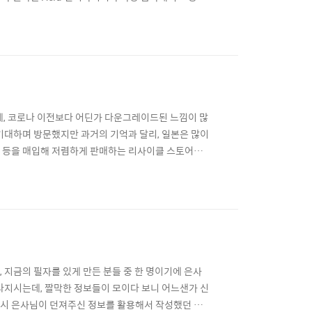
id 신디사이저를 디지털 복각했다는 소식이 들려왔다. 마침
을 차리고 보니 이미 데모 신청을 넣고 결과를 기다리고
는데, 코로나 이전보다 어딘가 다운그레이드된 느낌이 많
기대하며 방문했지만 과거의 기억과 달리, 일본은 많이
가전 등을 매입해 저렴하게 판매하는 리사이클 스토어는
작한 유서 깊은 음악 강국이다. 한국보다 빈티지 악기
빈티지 악기샵을 둘러보면서 JUNO-60 및 SH-
 지금의 필자를 있게 만든 분들 중 한 명이기에 은사
라지시는데, 짤막한 정보들이 모이다 보니 어느샌가 신
뷰 역시 은사님이 던져주신 정보를 활용해서 작성했던 리