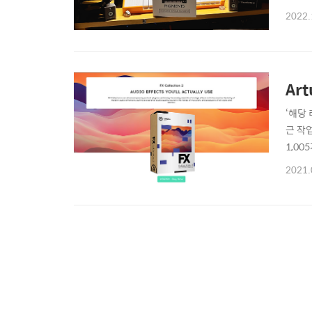
뷰들이
2022.
이번에도
해서는
Art
‘해당 
근 작
1,0
구매하
2021.
인 셈
반은 덕