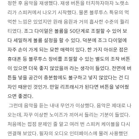
정한 후 음악을 재생했다. 재생 버튼을 터치하자마자 노랫소
리가 스피커에서 나오기 시작했다. 물론 블루투스 특유의 먹
먹한 느낌은 있었지만 원래 음원과 거의 흡사한 수준의 퀄리
티였다.
조그 다이얼은 볼륨을
50단계로 조절할 수 있어 보
다 세밀하게 볼륨 설정을 할 수 있다.
덕분에 조그 다이얼에
자주 손이 가게 되는 묘한 매력이 있다. 한 가지 아쉬운 점은
휴대폰 등 블루투스 장비를 조절할 수 있는 별도의 조작 버튼
이 있으면 더욱 좋지 않았을까 라는 생각이 들었다.
전면에 버
튼들 넣을 공간이 충분함에도 불구하고 넣지 않았다는 건 디
자인 때문인 것인가. 만일 리프래시가 된다면 버튼을 넣어줬
으면 좋겠다.
그런데 음악을 듣는 내내 무언가 이상했다. 음악은 제대로 나
오는데, 자꾸 이상한 노이즈가 끼어서 들리는 기분이 들었다.
처음에는 접점 문제인 줄 알고 여러 번 스피커 케이블을 다시
연결해 보았다. 필자의 오디오 인터페이스에 물려 사용했던