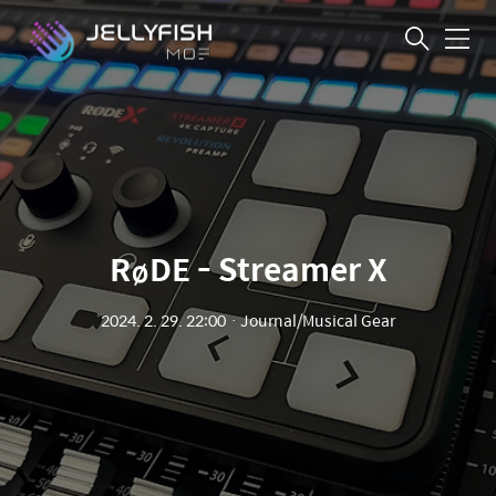
메
뉴
RøDE - Streamer X
2024. 2. 29. 22:00
ㆍ
Journal/Musical Gear