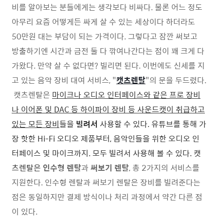
비를 알아보는 분들에게는 생각보다 비싸다. 물론 어느 정도
아무리 요즘 어떻게든 싸게 살 수 있는 세상이다 하더라도
50만원 대는 부담이 되는 가격이다. 그렇다고 잠깐 써보고
방출하기엔 시간과 금전 둘 다 깎여나간다는 점이 꽤 크게 다
가왔다. 만약 살 수 없다면? 빌리면 된다. 이번에도 신세를 지
고 있는 음악 장비 대여 서비스, "
캣츠렌탈
"의 문을 두드렸다.
캣츠렌탈은
마이크나 오디오 인터페이스와 같은 프로 장비
나 이어폰 및 DAC 등 하이파이 장비 등
사운드캣이 취급하고
있는
모든 장비
들을
빌려서
사용할 수 있다. 유튜브를 통해 가
장 핫한 Hi-Fi 오디오 제품부터, 음악인들을 위한 오디오 인
터페이스 및 마이크까지. 모두 빌려서 사용해 볼 수 있다.
캣
츠렌탈은
인수형 렌탈
과
써보기 렌탈
, 총 2가지의 서비스를
지원한다. 인수형 렌탈과 써보기 렌탈은 장비를 빌려준다는
점은 동일하지만 결제 방식이나 처리 과정에서 약간 다른 점
이 있다.