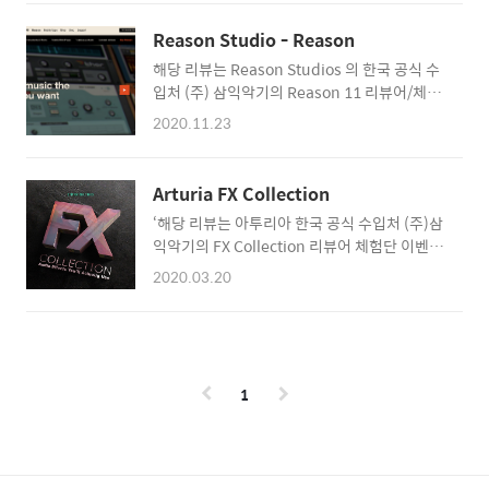
개 정도 되는지 궁금했기에 확인해본 적이 있었
니지만 선택지가 많이 늘어났다. 유명 스피커 브
다. 글을 작성하는 시간을 기준으로 정확히
랜드들도 작은 사이즈의 스피커를 내고 있어 작
Reason Studio - Reason
1,005개였다. 음악을 시작한 게 어느덧 4년 정
은 스피커를 좋아하는 필자로서는 뉴스를 볼 때
해당 리뷰는 Reason Studios 의 한국 공식 수
도 되었으니 대략 1년에 250개씩 구매한 셈이
마다 써보고 싶다는 충동이 드는 게 한 둘이 아
입처 (주) 삼익악기의 Reason 11 리뷰어/체험
다. 정작 1000개가 넘는 플러그인을 컴퓨터에
니다. 극히 최근에 다른 ..
단 이벤트에 선정되어 작성한 것임을 밝힙니다
구매하고 사용해 왔지만 지금의 필자가 활용하
2020.11.23
굳건하게 버티고 있을 것만 같았던 음악 입문 장
는 플러그인은 100개 미만이라 생각한다. 즉
벽이 점점 낮아지고 있다. 보다 정교해진 디지털
900개 이상은 그저 자리만 차지하는 데이터들
음향 알고리즘들과 간편하게 디자인되었으면서
인 셈이다. 이런 결과를 주변 지인들에게 알렸더
Arturia FX Collection
도 좋은 성능들을 가지고 있는 기본 플러그인들
니 "플러그인을 모으는 이유"에 대해서 열띤 토
‘해당 리뷰는 아투리아 한국 공식 수입처 (주)삼
의 발달 덕분에 충분한 성능의 컴퓨터와 헤드폰
론이 벌어진 적이 있다. 곰곰이 생각해보면 반은
익악기의 FX Collection 리뷰어 체험단 이벤트
만 있다면 언제 어디서든 손쉽게 음악을 만들 수
덕..
에 선정되어 작성한 것임을 밝힙니다' 필자가 음
있게 되었다. 에이블톤 라이브나 로직 등 내장
2020.03.20
악 믹스 및 마스터링 요청을 받으면 보통은
플러그인들의 품질이 너무 좋아서 다른 악기나
Studio One의 내장 플러그인들을 사용하지만,
이펙터 없이도 고품질의 음악을 만들어낼 수 있
때로는 Softube나 Plugin-Alliance,
다는 이야기도 심심찮게 나올 정도다. 그러나 당
Universal Audio, iZotope 등의 외부 플러그
신이 음악 제작에 어느 정도 익숙해져 아날로그
인들을 섞어서 사용하고 있다. 외부 플러그인을
악기나 이펙터에 손을 대기 시작했다면, 상황은
1
사용하는 이유는 프로듀서마다 다양하지만 필
약간 달라진..
자의 경우는 평균적으로 3가지의 이유 때문에
외부 플러그인을 사용한다. 첫째로, DAW 내부
에 존재하는 내장 플러그인에서 필자가 원하는