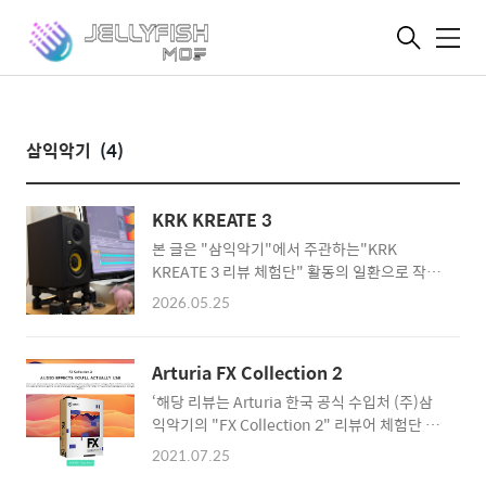
메
뉴
삼익악기
(4)
KRK KREATE 3
본 글은 "삼익악기"에서 주관하는"KRK
KREATE 3 리뷰 체험단" 활동의 일환으로 작성
되었습니다.리뷰어는 체험단 활동을 통해 금전
2026.05.25
적 이득을 얻을 수도 있습니다. 잠시 옛날이야기
를 해볼까 한다. 음향을 시작하고 처음 스피커를
알아봤을 때, 아직 이사 전이었기에 작은 사이즈
Arturia FX Collection 2
의 스피커가 필요했다. 당시에는 작은 스피커의
‘해당 리뷰는 Arturia 한국 공식 수입처 (주)삼
수요가 많지 않아서 선택지가 한 손가락에 꼽을
익악기의 "FX Collection 2" 리뷰어 체험단 이
정도였다. 당시에 예산에 맞춰 최선의 스피커를
벤트에 선정되어 작성한 것임을 밝힙니다' 최근
고르긴 했지만 아직까지 살짝 아쉬움이 남아 있
2021.07.25
작업을 하면서 컴퓨터에 설치된 플러그인이 몇
다. 그렇다면 지금은 어떠한가. 예전만큼은 아