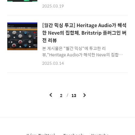
Factory는 미국 뉴욕에서 시작한 레코딩 스튜
한다고 많은 프로듀서들이 입을 모아서 이야기
2025.03.19
디오로, 약 49년 이상의 역사를 가지고 있는 유
하였다. 보컬 곡은 제약이 많은 곡이다. 가수가
서 깊은 레코딩, 믹싱 스튜디오다. 영국과 미국
부를 수 있는 음역대의 한계 등 인간이라는 하드
을 기반으로 반 세기라는 기간을 거치면서
웨어적 한계가 있기에 멜로디를 너무 쪼갤 수도
[월간 믹싱 투고] Heritage Audio가 해석
Adele, Lady Gaga, Rihanna, Kendrick
없고, 곡에 보컬이 들어갈 수 있도록 편곡을 하
한 Neve의 집합체, Britstrip 플러그인 버
Lamar 등 유명 아티스트들이 The Hit Factory
는 등 많은 제..
전 리뷰
를 거쳐갔다. 수많은 명반들이 탄생한 스튜디오
기에 Waves 등 여러 소프트웨어 제작사들이
본 게시물은 "월간 믹싱"에 투고한 리
The Hit Factory의 공간을 모델링하여 소프트
뷰,"Heritage Audio가 해석한 Neve의 집합
웨어 이펙터를 출시하기도 하였다. 외부와 협업
체, Britstrip 플러그인 버전 리뷰"의 일부를 옮
2025.03.14
을 지속하던 The Hit Factory는 직접 자신들의
겨왔습니다.전문은 아래의 링크에서 읽을 수 있
공간을 소프트웨어 이펙터로 만들기로 결정하
습니다. 원문 읽기:
였는데, 바..
https://mixing.co.kr/31311혼자 써도 맛있
고, i73 오디오 인터페이스와 같이 쓰면 더욱 맛
있다 Heritage Audio의 디지털 이펙터
2
13
Britstrip은 자사의 채널 스트립의 느낌을 디지
털로 잘 이식한 훌륭한 이펙터다. 조작감까지 동
일하게 가져오는 바람에 즉각적인 조작은 조금
어려울 수 있지만 느낌 자체는 괜찮게 가져왔다
고 생각한다. 디지털 조작을 고려한 전용 레이아
웃을 샤시로 만들어준 것이 그 예시지 않을