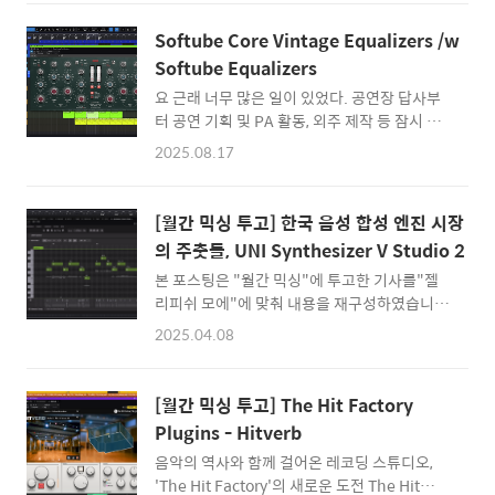
Gate 2 구매 링크 (PluginBoutique) 필자의
에 되지 않았다는 부끄러운 자기반성인 셈이다.
과거 이야기를 조금 해보려 한다. 필자는 처음엔
요즈음의 음악은 기술적인 측면이 많이 강조가
Softube Core Vintage Equalizers /w
레코딩 엔지니어를 지향했다. 음악 제작을 한다
되지만 지극히 감성적인 매체임을 잊고 있었다.
Softube Equalizers
면 빠질 수 없는 작업이기도 하면서 첫 소스에
큰돈을 들여가며 빈티지 하드웨어에 투자하고,
요 근래 너무 많은 일이 있었다. 공연장 답사부
따라 모든 게 결정된다는 중대함. 단순해 보이지
빈티지 하드웨..
터 공연 기획 및 PA 활동, 외주 제작 등 잠시 글
만 많은 스킬을 요구하는 게 꽤 재미있어 보였
쓰기를 내려놓고 본업에 집중하는 시기를 약 4
다. 그래서 보컬 레코딩 및 에디팅, 영화 ADR 더
2025.08.17
개월 동안 보내고 있었다. 그 사이에 많은 일이
빙 등 다양한 작업을 진행하는 레코딩 스튜디오
있었다. 이전에 필자가 리뷰한 바 있던 UNI는
의 어시로 첫 시작을 했다. 지금은 많은 일을 거
가처분 인용 결정이 되어 한정판이 되었고, 레코
쳐 믹싱 및 마스터링 등의 작업을 하고 있지만
[월간 믹싱 투고] 한국 음성 합성 엔진 시장
딩 장비를 바꿨고, 촬영 장비를 하나 더 들였다.
가끔 레코딩도 하고 싶다는 ..
의 주춧돌, UNI Synthesizer V Studio 2
물론 그 사이에 리뷰를 위해 여러가지 들을 준비
본 포스팅은 "월간 믹싱"에 투고한 기사를"젤
했지만 시간이 없어서 미뤄둔 것들이 한가득이
리피쉬 모에"에 맞춰 내용을 재구성하였습니
다. 그래서 오랜만에 근황 정리 겸 리뷰를 가볍
다.원문은 여기서 읽을 수 있습니다. ---------
게 2편 써보기로 했다. 마침 필자가 최근 잘 사
2025.04.08
- 음악 프로듀서들과 이야기를 하다 보면 작곡
용 중인 브랜드 Softube에서 새로운 이펙터들
가들의 실력이 어느 시점을 기점으로 퀀텀 점프
이 나왔다 하여 오랜만에 Plugin Boutique에
하는 구간이 있다고 한다. 오케스트레이션 등 외
연락을 보내보았다. 이전에도 소개한 바 있지만,
[월간 믹싱 투고] The Hit Factory
부 세션을 이용하는 순간, 악기를 배우는 순간,
Softube는 필자가 매우 자주 쓰고 ..
Plugins - Hitverb
그리고 다양한 음향 지식을 이해하게 된 순간 등
음악의 역사와 함께 걸어온 레코딩 스튜디오,
계기가 되는 순간들은 여럿 있지만 "보컬 곡"을
'The Hit Factory'의 새로운 도전 The Hit
성공적으로 만들어내게 되는 순간 많은 성장을