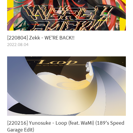
[220804] Zekk - WE'RE BACK!!
2022.08.04
[220216] Yunosuke - Loop (feat. WaMi) (189's Speed
Garage Edit)