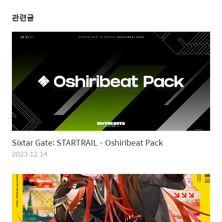
관련글
Sixtar Gate: STARTRAIL - Oshiribeat Pack
2023.12.14