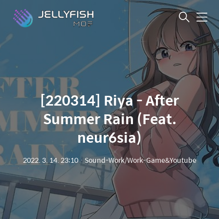
메
뉴
[220314] Riya - After
Summer Rain (Feat.
neur6sia)
2022. 3. 14. 23:10
ㆍ
Sound-Work/Work-Game&Youtube