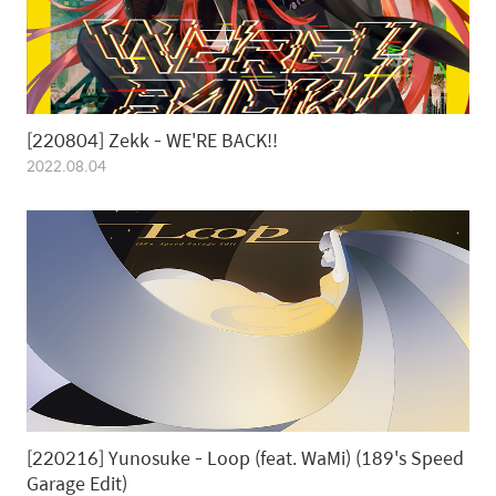
[220804] Zekk - WE'RE BACK!!
2022.08.04
[220216] Yunosuke - Loop (feat. WaMi) (189's Speed
Garage Edit)