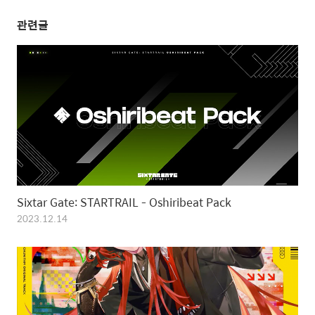
관련글
Sixtar Gate: STARTRAIL - Oshiribeat Pack
2023.12.14