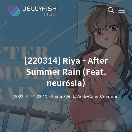
메
뉴
[220314] Riya - After
Summer Rain (Feat.
neur6sia)
2022. 3. 14. 23:10
ㆍ
Sound-Work/Work-Game&Youtube