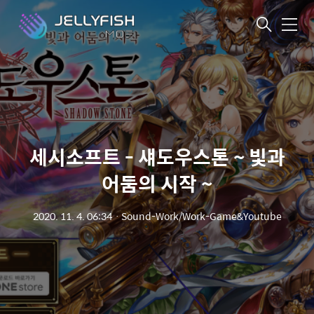
메
뉴
세시소프트 - 섀도우스톤 ~ 빛과
어둠의 시작 ~
2020. 11. 4. 06:34
ㆍ
Sound-Work/Work-Game&Youtube