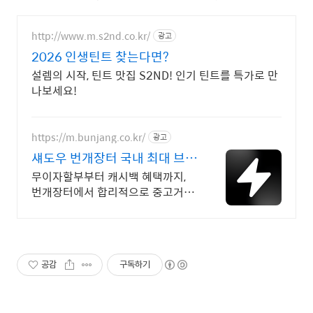
http://www.m.s2nd.co.kr/
광고
2026 인생틴트 찾는다면?
설렘의 시작, 틴트 맛집 S2ND! 인기 틴트를 특가로 만
나보세요!
https://m.bunjang.co.kr/
광고
섀도우 번개장터 국내 최대 브랜
드 중고거래
무이자할부부터 캐시백 혜택까지,
번개장터에서 합리적으로 중고거래
하세요 전국 각지에서 올라오는 전
국구 최다 상품 매일 10만 개 이상
의 신규 상품 업로드
공감
구독하기