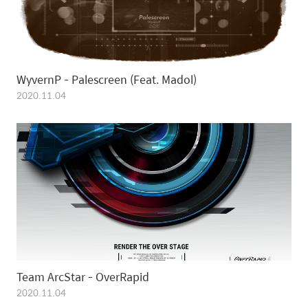
WyvernP - Palescreen (Feat. Madol)
2020.11.04
Team ArcStar - OverRapid
2020.11.04