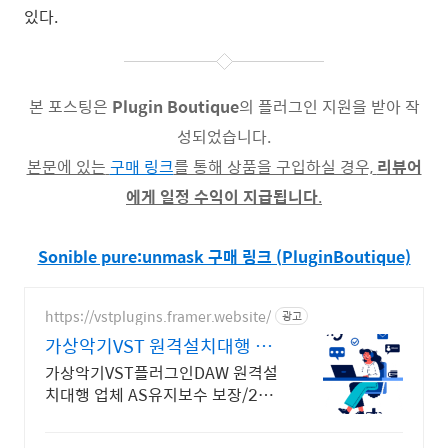
있다.
본 포스팅은
Plugin Boutique
의 플러그인 지원을 받아 작
성되었습니다.
본문에 있는
구매 링크
를 통해 상품을 구입하실 경우,
리뷰어
에게 일정 수익이 지급됩니다
.
Sonible pure:unmask 구매 링크 (PluginBoutique)
https://vstplugins.framer.website/
광고
가상악기VST 원격설치대행 가
상악기플러그인 원격설치대행
가상악기VST플러그인DAW 원격설
치대행 업체 AS유지보수 보장/24시
간 상담 가상악기VST플러그인DAW
원격설치대행 전문업체/AS 유지보