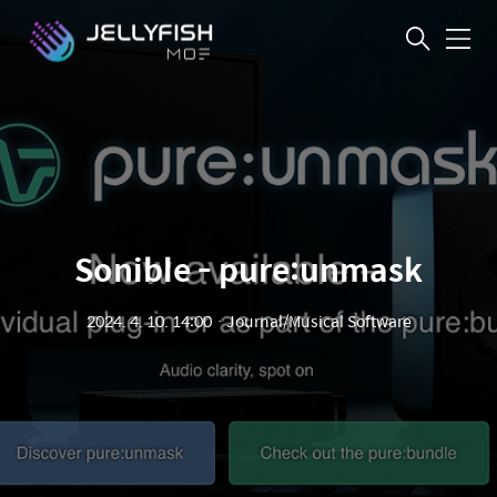
메
뉴
Sonible - pure:unmask
2024. 4. 10. 14:00
ㆍ
Journal/Musical Software