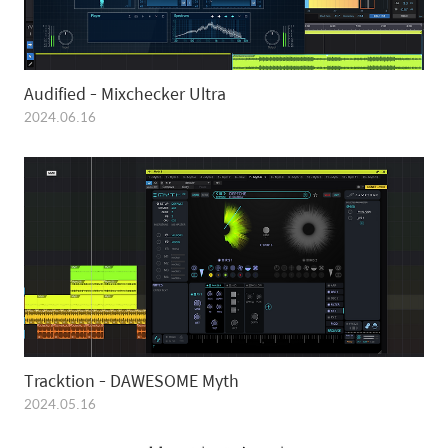
Audified - Mixchecker Ultra
2024.06.16
Tracktion - DAWESOME Myth
2024.05.16