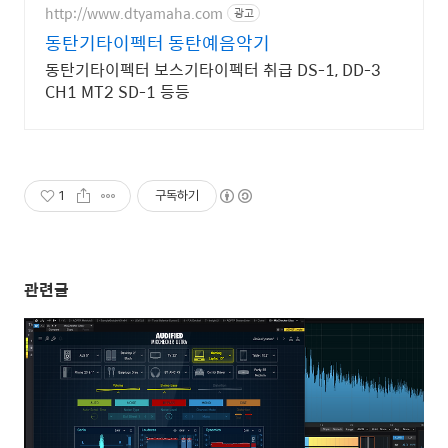
수 보장/24시간 상담
http://www.dtyamaha.com
광고
동탄기타이펙터 동탄예음악기
동탄기타이펙터 보스기타이펙터 취급 DS-1, DD-3
CH1 MT2 SD-1 등등
1
구독하기
관련글