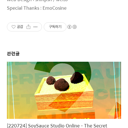
Special Thanks : EmoCosine
공감
구독하기
관련글
[220724] SoySauce Studio Online - The Secret