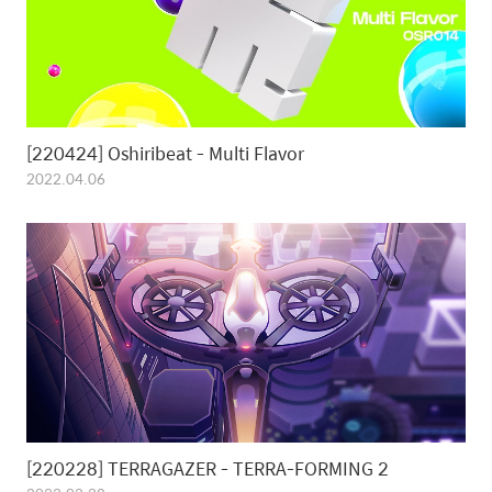
[220424] Oshiribeat - Multi Flavor
2022.04.06
[220228] TERRAGAZER - TERRA-FORMING 2