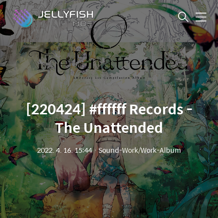
메
뉴
[220424] #ffffff Records -
The Unattended
2022. 4. 16. 15:44
ㆍ
Sound-Work/Work-Album