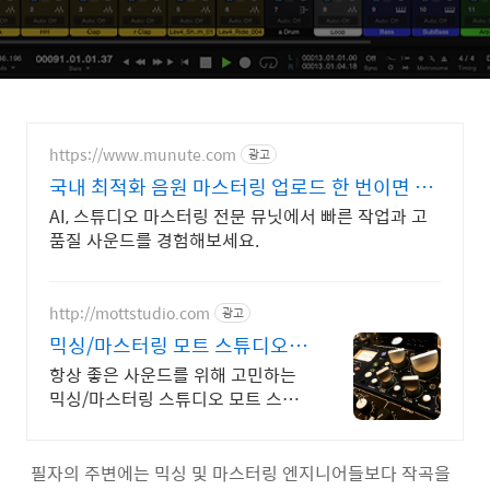
https://www.munute.com
광고
국내 최적화 음원 마스터링 업로드 한 번이면 완
성
AI, 스튜디오 마스터링 전문 뮤닛에서 빠른 작업과 고
품질 사운드를 경험해보세요.
http://mottstudio.com
광고
믹싱/마스터링 모트 스튜디오
카드결제, 세금계산서 가능
항상 좋은 사운드를 위해 고민하는
믹싱/마스터링 스튜디오 모트 스튜
디오입니다.
필자의 주변에는 믹싱 및 마스터링 엔지니어들보다 작곡을