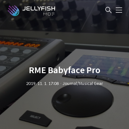
메
뉴
RME Babyface Pro
2019. 11. 1. 17:08
ㆍ
Journal/Musical Gear