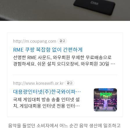
http://m.coupang.com
광고
RME 쿠팡 복잡함 없이 간편하게
선명한 RME 사운드, 와우회원 무제한 무료배송으로
경험하세요. 쉬운 설치 오디오장비, 와우회원 30일 내
무료 반품으로 부담없이.
http://www.koreawifi.or.kr
광고
대용량인터넷(주)한국와이파이
대회 전용 인터넷회선 설치
국제 게임대회 방송 송출 인터넷 설
치, 게임대회용 인터넷 전용 인터넷
회선 설치 어디서나 끊김없이! 와이
파이특허 보유, 다양한 시공경험을
가진 전문성있는 기업
음악을 들었던 소비자에서 어느 순간 음악 생산에 일조하고