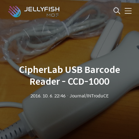
메
뉴
CipherLab USB Barcode
Reader - CCD-1000
2016. 10. 6. 22:46
ㆍ
Journal/INTroduCE