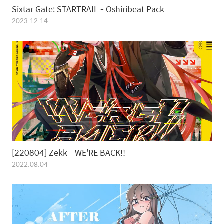
Sixtar Gate: STARTRAIL - Oshiribeat Pack
2023.12.14
[220804] Zekk - WE'RE BACK!!
2022.08.04