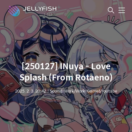
메
뉴
[250127] INuya - Love
Splash (From Rotaeno)
2025. 2. 3. 20:42
ㆍ
Sound-Work/Work-Game&Youtube