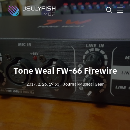
메
뉴
Tone Weal FW-66 Firewire
2017. 2. 26. 19:53
ㆍ
Journal/Musical Gear