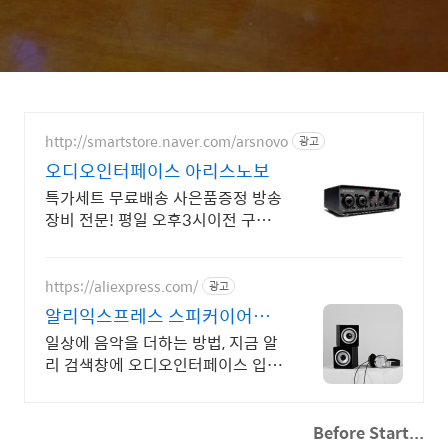
http://smartstore.naver.com/arsnovo
광고
오디오인터페이스 아리스노보
특가세트 무료배송 사은품증정 방송
장비 전문! 평일 오후3시이전 구매
시 당일출고
https://aliexpress.com/
광고
알리익스프레스 스피커이어폰
내 맘에 쏙드는 오늘의 특가
일상에 음악을 더하는 방법, 지금 알
리 검색창에 오디오인터페이스 입력
하고 쇼핑
Before Start...