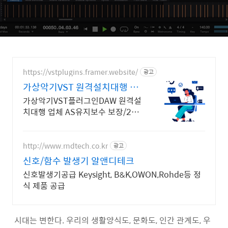
https://vstplugins.framer.website/
광고
가상악기VST 원격설치대행 가
상악기플러그인 원격설치대행
가상악기VST플러그인DAW 원격설
치대행 업체 AS유지보수 보장/24시
간 상담 가상악기VST플러그인DAW
원격설치대행 전문업체/AS 유지보
수 보장/24시간 상담
http://www.rndtech.co.kr
광고
신호/함수 발생기 알앤디테크
신호발생기공급 Keysight, B&K,OWON,Rohde등 정
식 제품 공급
시대는 변한다. 우리의 생활양식도, 문화도, 인간 관계도, 우