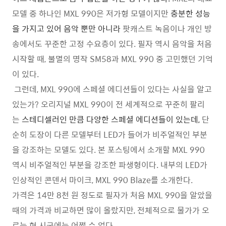
모델 중 하나인 MXL 990은 저가형 모델이지만
충분한 성능
을 가지고 있어
음악 뿐만 아니라
팟캐스트 녹음이나 개인 방
송에서도 꾸준한 고정 수요층이 있다. 필자 역시 음악을 처음
시작할 때, 불멸의 명작 SM58과 MXL 990 중 고민했던 기억
이 있다.
그런데, MXL 990에 스페셜 에디션들이 있다는 사실을 알고
있는가? 오리지널 MXL 990이 전 세계적으로 꾸준히 팔리
는
스테디셀러인 만큼 다양한 스페셜 에디션들이 있는데,
단
순히 도장이 다른 모델부터 LED가 들어가 비주얼적인 부분
을 강조하는 모델도 있다. 본 포스팅에서 소개할 MXL 990
역시 비주얼적인 부분을 강조한 파생형이다. 내부의 LED가
인상적인 콘덴서 마이크, MXL 990 Blaze를 소개한다.
가격은 14만 8천 원 정도로 필자가 처음 MXL 990을 알았을
때의 가격과 비교하면 많이 올랐지만, 전체적으로 물가가 오
르는 현 시국에는 어쩔 수 없다.