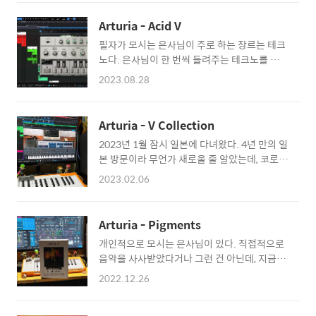
Classics Bundle 구매 링크
를 운영해야 하는 규모가 되어버리기에 당분간
(PluginBoutique) 기간 한정이란 말은 늘 우
은 현재의 장비 세팅에 머물러 있으려 했다. 하
Arturia - Acid V
리를 설레게 한다. 기간 한정 무료, 기간 한정 세
지만 거창한 필자의 계획은 2025년 말, 하드웨
필자가 모시는 은사님이 주로 하는 장르는 테크
일, 기간 한정 가챠까지. '기간 한정'이라는 이름
어 이펙터의 맛을 알아버린 탓에 계속해서 흔들
노다. 은사님이 한 번씩 들려주는 테크노를 들으
을 들으면 머릿속에서 "하와이 파이브-오"의 그
리고 있다. 소프트웨..
면서 야 이런 걸 어떻게 쓰지?라는 생각과 언젠
BGM이 들리면서 빠르게 이걸 사야 할 것 같은
2023.08.28
간 나도 이런 걸 해보고 싶다는 생각이 동시에
조급함이 생긴다. 정작 사놓고 보면 잘 쓰이지
들 때가 있다. 그래서 예전에 테크노에서 사용되
않는 경우들이 대부분이라 후회하는 경우들이
는 악기 리스트들을 조금씩 조사해 봤던 기억이
대부분이었지만. 가상 악기 및 이펙터들 또한 비
Arturia - V Collection
있다. 그중 하나가 Acid 신디사이저인데,
슷하다. 한 번씩 기간 한정 상품이 나오고 사라
2023년 1월 잠시 일본에 다녀왔다. 4년 만의 일
Sylenth1의 기본 프리셋 사운드가 필자가 원하
진다. 대부분은 변변찮은 번들들이지만, ..
본 방문이라 무언가 새로울 줄 알았는데, 코로나
는 Acid 신디사이저와 가장 흡사해서 그동안
이전보다 어딘가 다운그레이드된 느낌이 많아
Sylenth1을 주력으로 공부하고 있었다. 그런
2023.02.06
서 당황스러운 부분들이 많았다. 무언가 아이디
데, 최근 Arturia에서 전설적인 Acid 신디사이
어를 얻으려, 그리고 새로운 경험을 기대하며 방
저를 디지털 복각했다는 소식이 들려왔다. 마침
문했지만 과거의 기억과 달리, 일본은 많이 달라
필요한 Acid 신디사이저인데 Arturia가 복각했
Arturia - Pigments
져 있었다. 이번 방문의 목적은 빈티지 샵 방문.
다고? 이건 참을 수가 없었다. 정신을 차리고 보
개인적으로 모시는 은사님이 있다. 직접적으로
다른 이들이 사용하던 악기나 가전 등을 매입해
니 이미 데모 신청을 넣고 결과를 기다리고 있..
음악을 사사받았다거나 그런 건 아닌데, 지금의
저렴하게 판매하는 리사이클 스토어는 생각 이
필자를 있게 만든 분들 중 한 명이기에 은사님으
상으로 진귀한 보물을 건질 기회가 많다. 마침
2022.12.26
로 모시고 있다. 은사님은 종종 신디사이저에 대
일본은 한국보다 먼저 음악을 시작한 유서 깊은
해서 한 번씩 이야기를 던지고 사라지시는데, 짤
음악 강국이다. 한국보다 빈티지 악기나 장비들